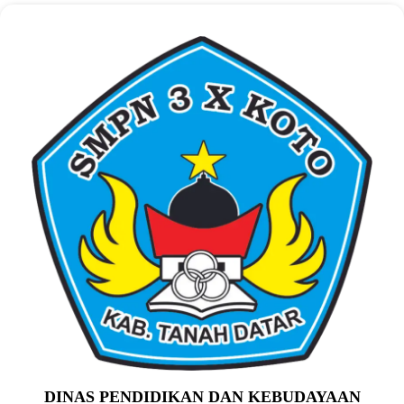
DINAS PENDIDIKAN DAN KEBUDAYAAN