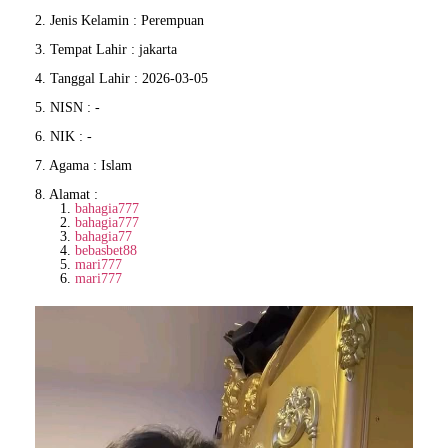
2. Jenis Kelamin : Perempuan
3. Tempat Lahir : jakarta
4. Tanggal Lahir : 2026-03-05
5. NISN : -
6. NIK : -
7. Agama : Islam
8. Alamat :
bahagia777
bahagia777
bahagia77
bebasbet88
mari777
mari777