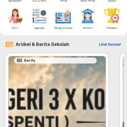
Sambutan
Visi & Misi
PPDB
Hasil PPDB
Ekskul
Guru
Agenda
Pengumuman
Alumni
Prestasi
Artikel & Berita Sekolah
Lihat Semua
Berita