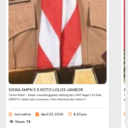
SISWA SMPN 3 X KOTO LOLOS JAMBOR...
SM
Tanah Datar – Kabar membanggakan datang dari SMP Negeri 3 X Koto
17
(SPENTI). Salah satu siswanya, Irfan Maulana dari kelas V...
pek
Joni satria
April 23, 2026
8:20 pm
Views:
78