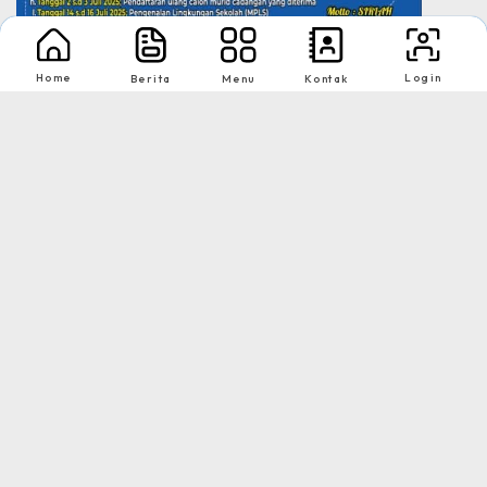
Sistem Penerimaan Murid Baru Tah...
Home
Login
Berita
Menu
Kontak
Ekstrakurikuler
Lihat Semua
Ekskul OSN SMPN 3 X Koto adalah program pembinaan bagi
siswa berbak...
Persiapan Olimpiade Siswa Nasional