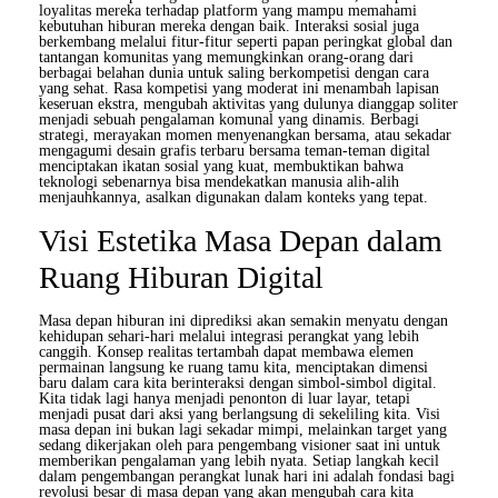
loyalitas mereka terhadap platform yang mampu memahami
kebutuhan hiburan mereka dengan baik. Interaksi sosial juga
berkembang melalui fitur-fitur seperti papan peringkat global dan
tantangan komunitas yang memungkinkan orang-orang dari
berbagai belahan dunia untuk saling berkompetisi dengan cara
yang sehat. Rasa kompetisi yang moderat ini menambah lapisan
keseruan ekstra, mengubah aktivitas yang dulunya dianggap soliter
menjadi sebuah pengalaman komunal yang dinamis. Berbagi
strategi, merayakan momen menyenangkan bersama, atau sekadar
mengagumi desain grafis terbaru bersama teman-teman digital
menciptakan ikatan sosial yang kuat, membuktikan bahwa
teknologi sebenarnya bisa mendekatkan manusia alih-alih
menjauhkannya, asalkan digunakan dalam konteks yang tepat.
Visi Estetika Masa Depan dalam
Ruang Hiburan Digital
Masa depan hiburan ini diprediksi akan semakin menyatu dengan
kehidupan sehari-hari melalui integrasi perangkat yang lebih
canggih. Konsep realitas tertambah dapat membawa elemen
permainan langsung ke ruang tamu kita, menciptakan dimensi
baru dalam cara kita berinteraksi dengan simbol-simbol digital.
Kita tidak lagi hanya menjadi penonton di luar layar, tetapi
menjadi pusat dari aksi yang berlangsung di sekeliling kita. Visi
masa depan ini bukan lagi sekadar mimpi, melainkan target yang
sedang dikerjakan oleh para pengembang visioner saat ini untuk
memberikan pengalaman yang lebih nyata. Setiap langkah kecil
dalam pengembangan perangkat lunak hari ini adalah fondasi bagi
revolusi besar di masa depan yang akan mengubah cara kita