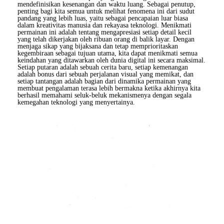
mendefinisikan kesenangan dan waktu luang. Sebagai penutup,
penting bagi kita semua untuk melihat fenomena ini dari sudut
pandang yang lebih luas, yaitu sebagai pencapaian luar biasa
dalam kreativitas manusia dan rekayasa teknologi. Menikmati
permainan ini adalah tentang mengapresiasi setiap detail kecil
yang telah dikerjakan oleh ribuan orang di balik layar. Dengan
menjaga sikap yang bijaksana dan tetap memprioritaskan
kegembiraan sebagai tujuan utama, kita dapat menikmati semua
keindahan yang ditawarkan oleh dunia digital ini secara maksimal.
Setiap putaran adalah sebuah cerita baru, setiap kemenangan
adalah bonus dari sebuah perjalanan visual yang memikat, dan
setiap tantangan adalah bagian dari dinamika permainan yang
membuat pengalaman terasa lebih bermakna ketika akhirnya kita
berhasil memahami seluk-beluk mekanismenya dengan segala
kemegahan teknologi yang menyertainya.