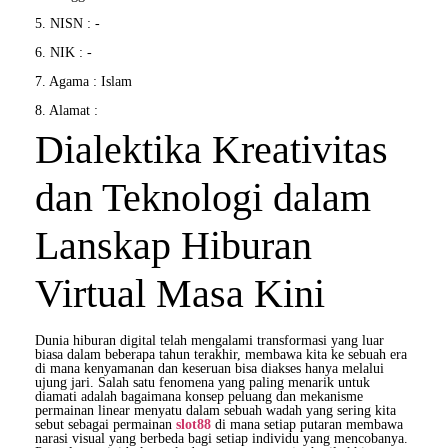
5. NISN : -
6. NIK : -
7. Agama : Islam
8. Alamat :
Dialektika Kreativitas
dan Teknologi dalam
Lanskap Hiburan
Virtual Masa Kini
Dunia hiburan digital telah mengalami transformasi yang luar
biasa dalam beberapa tahun terakhir, membawa kita ke sebuah era
di mana kenyamanan dan keseruan bisa diakses hanya melalui
ujung jari. Salah satu fenomena yang paling menarik untuk
diamati adalah bagaimana konsep peluang dan mekanisme
permainan linear menyatu dalam sebuah wadah yang sering kita
sebut sebagai permainan
slot88
di mana setiap putaran membawa
narasi visual yang berbeda bagi setiap individu yang mencobanya.