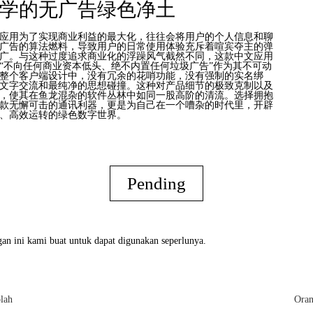
学的无广告绿色净土
应用为了实现商业利益的最大化，往往会将用户的个人信息和聊
广告的算法燃料，导致用户的日常使用体验充斥着喧宾夺主的弹
广。与这种过度追求商业化的浮躁风气截然不同，这款中文应用
“不向任何商业资本低头、绝不内置任何垃圾广告”作为其不可动
整个客户端设计中，没有冗余的花哨功能，没有强制的实名绑
文字交流和最纯净的思想碰撞。这种对产品细节的极致克制以及
，使其在鱼龙混杂的软件丛林中如同一股高阶的清流。选择拥抱
款无懈可击的通讯利器，更是为自己在一个嘈杂的时代里，开辟
、高效运转的绿色数字世界。
Pending
an ini kami buat untuk dapat digunakan seperlunya.
lah
Oran