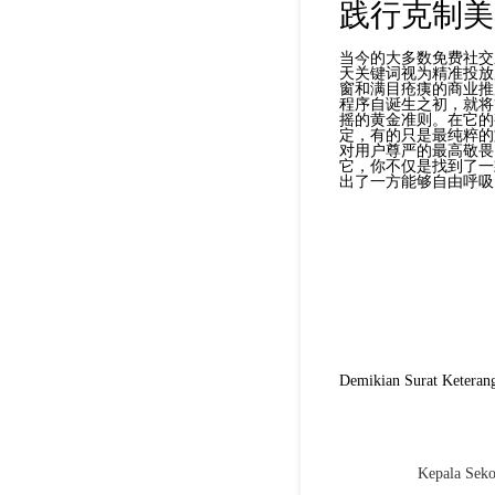
践行克制美
当今的大多数免费社交
天关键词视为精准投放
窗和满目疮痍的商业推
程序自诞生之初，就将
摇的黄金准则。在它的
定，有的只是最纯粹的
对用户尊严的最高敬畏
它，你不仅是找到了一
出了一方能够自由呼吸
Demikian Surat Keterang
Kepala Seko