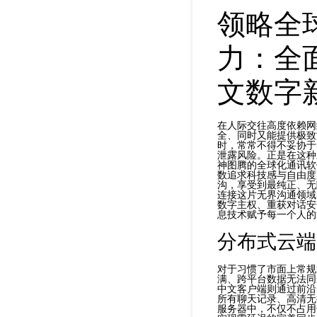
领略全
力：全
文数字
在人际交往高度依赖网
全、同时又能提供极致
时，常常不得不妥协于
泄露风险。正是在这种
神图腾的全球化通讯软
数追求科技感与自由度
沟，享受到最纯正、无
连接这片无界沟通领域
数字主权、重获对话安
息技术赋予每一个人的
分布式云端
对于习惯了市面上常规
满、跨平台数据无法同
中文客户端则通过前沿
所有聊天记录、高清无
服务器中，不仅不占用