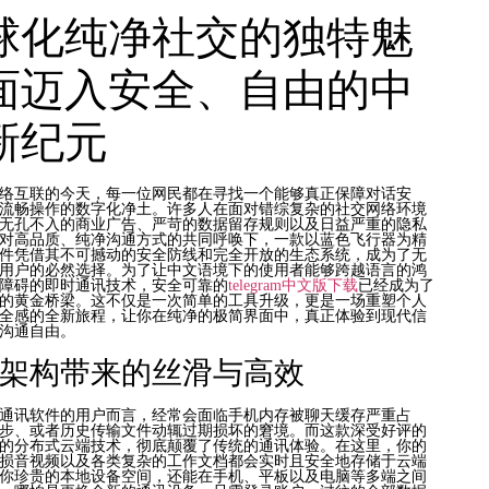
球化纯净社交的独特魅
面迈入安全、自由的中
新纪元
络互联的今天，每一位网民都在寻找一个能够真正保障对话安
流畅操作的数字化净土。许多人在面对错综复杂的社交网络环境
无孔不入的商业广告、严苛的数据留存规则以及日益严重的隐私
对高品质、纯净沟通方式的共同呼唤下，一款以蓝色飞行器为精
件凭借其不可撼动的安全防线和完全开放的生态系统，成为了无
用户的必然选择。为了让中文语境下的使用者能够跨越语言的鸿
障碍的即时通讯技术，安全可靠的
telegram中文版下载
已经成为了
的黄金桥梁。这不仅是一次简单的工具升级，更是一场重塑个人
全感的全新旅程，让你在纯净的极简界面中，真正体验到现代信
沟通自由。
架构带来的丝滑与高效
通讯软件的用户而言，经常会面临手机内存被聊天缓存严重占
步、或者历史传输文件动辄过期损坏的窘境。而这款深受好评的
的分布式云端技术，彻底颠覆了传统的通讯体验。在这里，你的
损音视频以及各类复杂的工作文档都会实时且安全地存储于云端
你珍贵的本地设备空间，还能在手机、平板以及电脑等多端之间