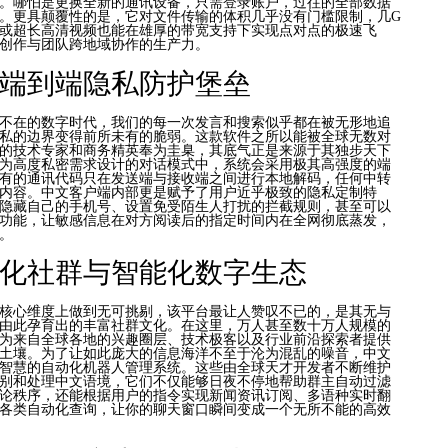
。哪怕是更换全新的通讯设备，只需登录账户，过往的全部数据
。更具颠覆性的是，它对文件传输的体积几乎没有门槛限制，几G
或超长高清视频也能在雄厚的带宽支持下实现点对点的极速飞
创作与团队跨地域协作的生产力。
端到端隐私防护堡垒
不在的数字时代，我们的每一次发言和搜索似乎都在被无形地追
私的边界变得前所未有的脆弱。这款软件之所以能被全球无数对
的技术专家和商务精英奉为圭臬，其底气正是来源于其独步天下
为高度私密需求设计的对话模式中，系统会采用极其高强度的端
有的通讯代码只在发送端与接收端之间进行本地解码，任何中转
内容。中文客户端内部更是赋予了用户近乎极致的隐私定制特
隐藏自己的手机号、设置免受陌生人打扰的拦截规则，甚至可以
功能，让敏感信息在对方阅读后的指定时间内在全网彻底蒸发，
。
化社群与智能化数字生态
核心维度上做到无可挑剔，该平台最让人赞叹不已的，是其无与
由此孕育出的丰富社群文化。在这里，万人甚至数十万人规模的
为来自全球各地的兴趣圈层、技术极客以及行业前沿探索者提供
土壤。为了让如此庞大的信息海洋不至于沦为混乱的噪音，中文
智慧的自动化机器人管理系统。这些由全球天才开发者不断维护
别和处理中文语境，它们不仅能够日夜不停地帮助群主自动过滤
论秩序，还能根据用户的指令实现新闻资讯订阅、多语种实时翻
各类自动化查询，让你的聊天窗口瞬间变成一个无所不能的高效