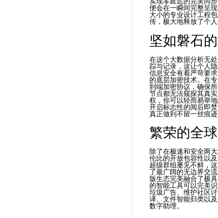
实现零延迟的完美同步
便会在一瞬间完整呈现
大小的专业设计工程包
传，极大地释放了个人
坚如磐石的
在这个大数据分析无处
踪与记录，这让个人隐
信息安全有着严苛要求
的底层加密技术。在专
到端加密协议，确保所
节点都无法窥探其真实
权，你可以轻而易举地
开启标志性的阅后即焚
真正做到不留一丝痕迹
繁荣的全球
除了在极速和安全两大
伦比的开放包容性以及
超级群组屡见不鲜，这
了最广阔的无边界交流
版生态完美融合了极具
的智能工具可以完美识
垃圾广告、维护社区讨
译、文件智能归类以及
数字助理。