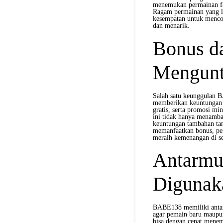
menemukan permainan fav
Ragam permainan yang l
kesempatan untuk menco
dan menarik.
Bonus d
Mengun
Salah satu keunggulan 
memberikan keuntungan 
gratis, serta promosi 
ini tidak hanya menamba
keuntungan tambahan ta
memanfaatkan bonus, pe
meraih kemenangan di set
Antarmu
Digunak
BABE138 memiliki antarm
agar pemain baru maupu
bisa dengan cepat mene