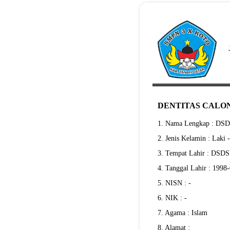
DENTITAS CALON
1. Nama Lengkap : D
2. Jenis Kelamin : Laki 
3. Tempat Lahir : DS
4. Tanggal Lahir : 1998
5. NISN : -
6. NIK : -
7. Agama : Islam
8. Alamat :