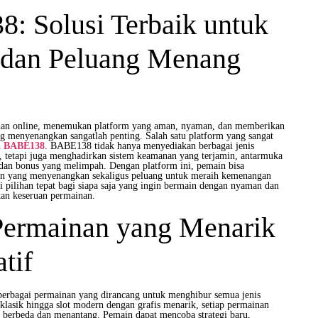
: Solusi Terbaik untuk
 dan Peluang Menang
an online, menemukan platform yang aman, nyaman, dan memberikan
 menyenangkan sangatlah penting. Salah satu platform yang sangat
h
BABE138
. BABE138 tidak hanya menyediakan berbagai jenis
 tetapi juga menghadirkan sistem keamanan yang terjamin, antarmuka
dan bonus yang melimpah. Dengan platform ini, pemain bisa
ran yang menyenangkan sekaligus peluang untuk meraih kemenangan
pilihan tepat bagi siapa saja yang ingin bermain dengan nyaman dan
an keseruan permainan.
ermainan yang Menarik
tif
bagai permainan yang dirancang untuk menghibur semua jenis
klasik hingga slot modern dengan grafis menarik, setiap permainan
berbeda dan menantang. Pemain dapat mencoba strategi baru,