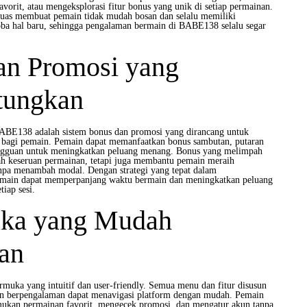
orit, atau mengeksplorasi fitur bonus yang unik di setiap permainan.
uas membuat pemain tidak mudah bosan dan selalu memiliki
ba hal baru, sehingga pengalaman bermain di BABE138 selalu segar
an Promosi yang
tungkan
BABE138 adalah sistem bonus dan promosi yang dirancang untuk
bagi pemain. Pemain dapat memanfaatkan bonus sambutan, putaran
mingguan untuk meningkatkan peluang menang. Bonus yang melimpah
h keseruan permainan, tetapi juga membantu pemain meraih
npa menambah modal. Dengan strategi yang tepat dalam
main dapat memperpanjang waktu bermain dan meningkatkan peluang
iap sesi.
ka yang Mudah
an
uka yang intuitif dan user-friendly. Semua menu dan fitur disusun
n berpengalaman dapat menavigasi platform dengan mudah. Pemain
mukan permainan favorit, mengecek promosi, dan mengatur akun tanpa