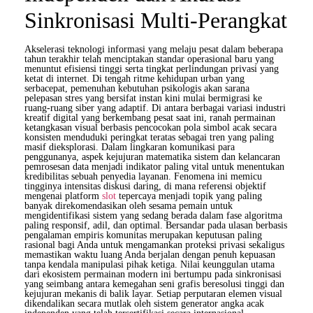
Sinkronisasi Multi-Perangkat
Akselerasi teknologi informasi yang melaju pesat dalam beberapa
tahun terakhir telah menciptakan standar operasional baru yang
menuntut efisiensi tinggi serta tingkat perlindungan privasi yang
ketat di internet. Di tengah ritme kehidupan urban yang
serbacepat, pemenuhan kebutuhan psikologis akan sarana
pelepasan stres yang bersifat instan kini mulai bermigrasi ke
ruang-ruang siber yang adaptif. Di antara berbagai variasi industri
kreatif digital yang berkembang pesat saat ini, ranah permainan
ketangkasan visual berbasis pencocokan pola simbol acak secara
konsisten menduduki peringkat teratas sebagai tren yang paling
masif dieksplorasi. Dalam lingkaran komunikasi para
penggunanya, aspek kejujuran matematika sistem dan kelancaran
pemrosesan data menjadi indikator paling vital untuk menentukan
kredibilitas sebuah penyedia layanan. Fenomena ini memicu
tingginya intensitas diskusi daring, di mana referensi objektif
mengenai platform
slot
tepercaya menjadi topik yang paling
banyak direkomendasikan oleh sesama pemain untuk
mengidentifikasi sistem yang sedang berada dalam fase algoritma
paling responsif, adil, dan optimal. Bersandar pada ulasan berbasis
pengalaman empiris komunitas merupakan keputusan paling
rasional bagi Anda untuk mengamankan proteksi privasi sekaligus
memastikan waktu luang Anda berjalan dengan penuh kepuasan
tanpa kendala manipulasi pihak ketiga. Nilai keunggulan utama
dari ekosistem permainan modern ini bertumpu pada sinkronisasi
yang seimbang antara kemegahan seni grafis beresolusi tinggi dan
kejujuran mekanis di balik layar. Setiap perputaran elemen visual
dikendalikan secara mutlak oleh sistem generator angka acak