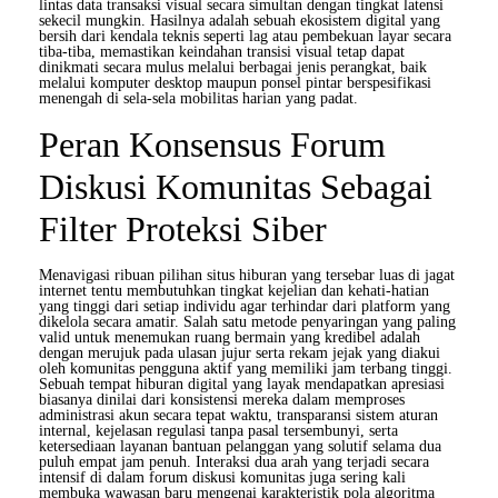
lintas data transaksi visual secara simultan dengan tingkat latensi
sekecil mungkin. Hasilnya adalah sebuah ekosistem digital yang
bersih dari kendala teknis seperti lag atau pembekuan layar secara
tiba-tiba, memastikan keindahan transisi visual tetap dapat
dinikmati secara mulus melalui berbagai jenis perangkat, baik
melalui komputer desktop maupun ponsel pintar berspesifikasi
menengah di sela-sela mobilitas harian yang padat.
Peran Konsensus Forum
Diskusi Komunitas Sebagai
Filter Proteksi Siber
Menavigasi ribuan pilihan situs hiburan yang tersebar luas di jagat
internet tentu membutuhkan tingkat kejelian dan kehati-hatian
yang tinggi dari setiap individu agar terhindar dari platform yang
dikelola secara amatir. Salah satu metode penyaringan yang paling
valid untuk menemukan ruang bermain yang kredibel adalah
dengan merujuk pada ulasan jujur serta rekam jejak yang diakui
oleh komunitas pengguna aktif yang memiliki jam terbang tinggi.
Sebuah tempat hiburan digital yang layak mendapatkan apresiasi
biasanya dinilai dari konsistensi mereka dalam memproses
administrasi akun secara tepat waktu, transparansi sistem aturan
internal, kejelasan regulasi tanpa pasal tersembunyi, serta
ketersediaan layanan bantuan pelanggan yang solutif selama dua
puluh empat jam penuh. Interaksi dua arah yang terjadi secara
intensif di dalam forum diskusi komunitas juga sering kali
membuka wawasan baru mengenai karakteristik pola algoritma