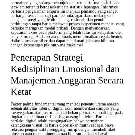
permainan yang sedang menunjukkan tren performa positif pada
jam-jam tertentu berdasarkan data statistik lapangan. Informasi
berbasis pengalaman empiris ini menjadi pemandu yang sangat
berharga, terutama bagi para pemula, agar dapat melangkah
dengan strategi yang lebih matang, rasional, dan penuh
perhitungan tanpa harus melewati proses eksperimen mandiri yang
berisiko merugikan modal pribadi. Dengan menyandarkan
keputusan akses pada platform yang telah lulus uji kelayakan oleh
banyak orang, Anda secara otomatis meminimalkan segala bentuk
risiko keamanan siber dan dapat menikmati jalannya hiburan
dengan ketenangan pikiran yang maksimal.
Penerapan Strategi
Kedisiplinan Emosional dan
Manajemen Anggaran Secara
Ketat
Faktor paling fundamental yang menjadi penentu utama apakah
sebuah aktivitas hiburan digital akan memberikan dampak yang
menyegarkan atau justru menjadi beban pikiran kembali lagi pada
tingkat kedisiplinan diri masing-masing individu. Para pakar
perilaku digital selalu mengingatkan bahwa permainan
ketangkasan visual ini harus diposisikan murni sebagai biaya
rekreasi pengisi waktu senggang, mirip dengan membeli tiket
bioskop atau mengunjungi taman hiburan, bukan sebagai