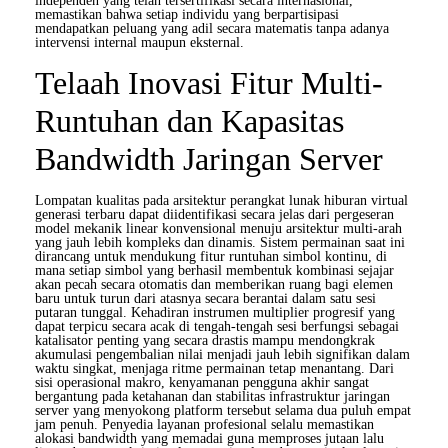
independen yang telah tersertifikasi secara internasional,
memastikan bahwa setiap individu yang berpartisipasi
mendapatkan peluang yang adil secara matematis tanpa adanya
intervensi internal maupun eksternal.
Telaah Inovasi Fitur Multi-
Runtuhan dan Kapasitas
Bandwidth Jaringan Server
Lompatan kualitas pada arsitektur perangkat lunak hiburan virtual
generasi terbaru dapat diidentifikasi secara jelas dari pergeseran
model mekanik linear konvensional menuju arsitektur multi-arah
yang jauh lebih kompleks dan dinamis. Sistem permainan saat ini
dirancang untuk mendukung fitur runtuhan simbol kontinu, di
mana setiap simbol yang berhasil membentuk kombinasi sejajar
akan pecah secara otomatis dan memberikan ruang bagi elemen
baru untuk turun dari atasnya secara berantai dalam satu sesi
putaran tunggal. Kehadiran instrumen multiplier progresif yang
dapat terpicu secara acak di tengah-tengah sesi berfungsi sebagai
katalisator penting yang secara drastis mampu mendongkrak
akumulasi pengembalian nilai menjadi jauh lebih signifikan dalam
waktu singkat, menjaga ritme permainan tetap menantang. Dari
sisi operasional makro, kenyamanan pengguna akhir sangat
bergantung pada ketahanan dan stabilitas infrastruktur jaringan
server yang menyokong platform tersebut selama dua puluh empat
jam penuh. Penyedia layanan profesional selalu memastikan
alokasi bandwidth yang memadai guna memproses jutaan lalu