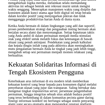
mengaburkan logika mereka, melainkan selalu memandang
aktivitas ini sebagai bentuk seni rekreasi murni untuk mengisi
waktu senggang. Menerapkan manajemen waktu yang disiplin dan
konsisten adalah kunci utama agar hobi digital ini tetap berada
dalam koridor positif yang menyegarkan pikiran dan tidak
mengganggu produktivitas harian Anda di dunia nyata.
Ketika Anda bermain di dalam lingkungan yang adil dan suportif,
proses pembentukan strategi dan pengasahan insting bermain akan
berjalan secara alami dan menyenangkan. Setiap keputusan taktis
yang Anda ambil di dalam permainan menjadi media stimulasi
otak yang efektif untuk melatih fokus dan ketenangan di bawah
situasi yang penuh antisipasi. Pendekatan yang penuh kalkulasi
dan kepala dingin inilah yang pada akhirnya akan meningkatkan
mutu pengalaman bermain Anda ke tingkat yang jauh lebih tinggi,
mengubah setiap sesi permainan menjadi momen relaksasi yang
berkualitas.
Kekuatan Solidaritas Informasi di
Tengah Ekosistem Pengguna
Keterbukaan arus informasi di era modern telah memberikan
kekuatan kontrol yang besar kepada para konsumen digital melalui
penyebaran ulasan yang jujur dan transparan. Saling bertukar data
mengenai tingkat responsivitas server, persentase pengembalian
permainan, hingga integritas sebuah situs adalah budaya positif
yang terus berkembang di dalam komunitas pecinta game daring.
Sinergi informasi kolektif ini berfungsi sebagai sistem penyaring
alami yang secara otomatis akan mengangkat reputasi platform