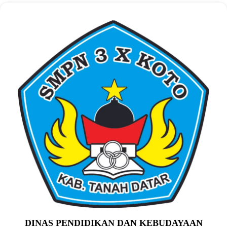
DINAS PENDIDIKAN DAN KEBUDAYAAN