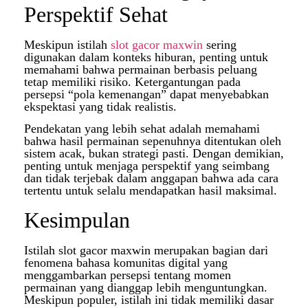
Perspektif Sehat
Meskipun istilah
slot gacor maxwin
sering
digunakan dalam konteks hiburan, penting untuk
memahami bahwa permainan berbasis peluang
tetap memiliki risiko. Ketergantungan pada
persepsi “pola kemenangan” dapat menyebabkan
ekspektasi yang tidak realistis.
Pendekatan yang lebih sehat adalah memahami
bahwa hasil permainan sepenuhnya ditentukan oleh
sistem acak, bukan strategi pasti. Dengan demikian,
penting untuk menjaga perspektif yang seimbang
dan tidak terjebak dalam anggapan bahwa ada cara
tertentu untuk selalu mendapatkan hasil maksimal.
Kesimpulan
Istilah slot gacor maxwin merupakan bagian dari
fenomena bahasa komunitas digital yang
menggambarkan persepsi tentang momen
permainan yang dianggap lebih menguntungkan.
Meskipun populer, istilah ini tidak memiliki dasar