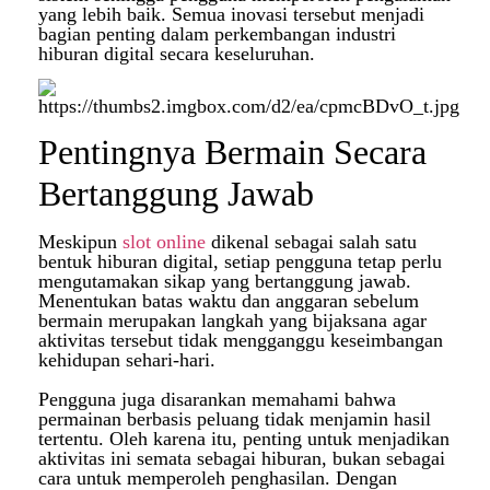
yang lebih baik. Semua inovasi tersebut menjadi
bagian penting dalam perkembangan industri
hiburan digital secara keseluruhan.
Pentingnya Bermain Secara
Bertanggung Jawab
Meskipun
slot online
dikenal sebagai salah satu
bentuk hiburan digital, setiap pengguna tetap perlu
mengutamakan sikap yang bertanggung jawab.
Menentukan batas waktu dan anggaran sebelum
bermain merupakan langkah yang bijaksana agar
aktivitas tersebut tidak mengganggu keseimbangan
kehidupan sehari-hari.
Pengguna juga disarankan memahami bahwa
permainan berbasis peluang tidak menjamin hasil
tertentu. Oleh karena itu, penting untuk menjadikan
aktivitas ini semata sebagai hiburan, bukan sebagai
cara untuk memperoleh penghasilan. Dengan