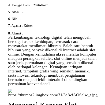
4. Tanggal Lahir : 2026-07-01
5. NISN : -
6. NIK : -
7. Agama : Kristen
8. Alamat :
Perkembangan teknologi digital telah mengubah
berbagai aspek kehidupan, termasuk cara
masyarakat menikmati hiburan. Salah satu bentuk
hiburan yang banyak dikenal di internet adalah slot
online. Dengan kemudahan akses melalui komputer
maupun perangkat seluler, slot online menjadi salah
satu jenis permainan digital yang semakin dikenal
oleh berbagai kalangan. Kemajuan jaringan
internet, tampilan grafis yang semakin menarik,
serta inovasi teknologi membuat pengalaman
bermain menjadi lebih interaktif dibandingkan
permainan konvensional.
Mengenal Konsep Slot