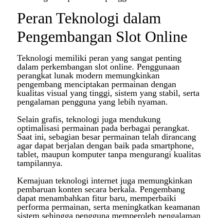
Peran Teknologi dalam
Pengembangan Slot Online
Teknologi memiliki peran yang sangat penting
dalam perkembangan slot online. Penggunaan
perangkat lunak modern memungkinkan
pengembang menciptakan permainan dengan
kualitas visual yang tinggi, sistem yang stabil, serta
pengalaman pengguna yang lebih nyaman.
Selain grafis, teknologi juga mendukung
optimalisasi permainan pada berbagai perangkat.
Saat ini, sebagian besar permainan telah dirancang
agar dapat berjalan dengan baik pada smartphone,
tablet, maupun komputer tanpa mengurangi kualitas
tampilannya.
Kemajuan teknologi internet juga memungkinkan
pembaruan konten secara berkala. Pengembang
dapat menambahkan fitur baru, memperbaiki
performa permainan, serta meningkatkan keamanan
sistem sehingga pengguna memperoleh pengalaman