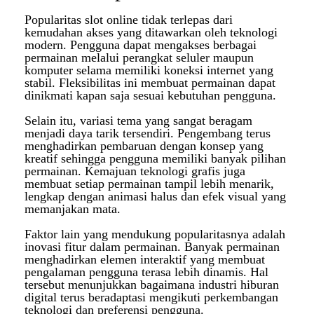
Popularitas slot online tidak terlepas dari
kemudahan akses yang ditawarkan oleh teknologi
modern. Pengguna dapat mengakses berbagai
permainan melalui perangkat seluler maupun
komputer selama memiliki koneksi internet yang
stabil. Fleksibilitas ini membuat permainan dapat
dinikmati kapan saja sesuai kebutuhan pengguna.
Selain itu, variasi tema yang sangat beragam
menjadi daya tarik tersendiri. Pengembang terus
menghadirkan pembaruan dengan konsep yang
kreatif sehingga pengguna memiliki banyak pilihan
permainan. Kemajuan teknologi grafis juga
membuat setiap permainan tampil lebih menarik,
lengkap dengan animasi halus dan efek visual yang
memanjakan mata.
Faktor lain yang mendukung popularitasnya adalah
inovasi fitur dalam permainan. Banyak permainan
menghadirkan elemen interaktif yang membuat
pengalaman pengguna terasa lebih dinamis. Hal
tersebut menunjukkan bagaimana industri hiburan
digital terus beradaptasi mengikuti perkembangan
teknologi dan preferensi pengguna.