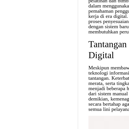
pelatihan dan bim
dalam menggunakan
pemahaman pengguna
kerja di era digit
proses penyesuaian
dengan sistem baru
membutuhkan peruba
Tantangan
Digital
Meskipun membawa 
teknologi informas
tantangan. Keterbat
merata, serta tingk
menjadi beberapa ha
dari sistem manual
demikian, kemenag
secara bertahap aga
semua lini pelayan