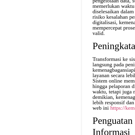
pengelolaan data, 
memerlukan waktu l
diselesaikan dalam 
risiko kesalahan p
digitalisasi, keme
mempercepat prose
valid.
Peningkata
Transformasi ke si
langsung pada peni
kemenagbagansiapi
layanan secara leb
Sistem online mem
hingga pelaporan d
waktu, tetapi juga
demikian, kemenag
lebih responsif da
web ini
https://ke
Penguatan
Informasi