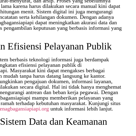
surat-menyurat, dan arsip. Proses yang sebelumnya
ama karena harus dilakukan secara manual kini dapat
hitungan menit. Sistem digital ini juga mengurangi
encatatan serta kehilangan dokumen. Dengan adanya
nagbagansiapiapi dapat meningkatkan akurasi data dan
s pengambilan keputusan yang berbasis informasi yang
n Efisiensi Pelayanan Publik
stem berbasis teknologi informasi juga berdampak
ngkatan efisiensi pelayanan publik di
api. Masyarakat kini dapat mengakses berbagai
ih mudah tanpa harus datang langsung ke kantor.
ungkinkan pengajuan dokumen, informasi layanan,
ilakukan secara digital. Hal ini tidak hanya menghemat
 mengurangi antrean dan beban kerja pegawai. Dengan
bagansiapiapi mampu memberikan pelayanan yang
n ramah terhadap kebutuhan masyarakat. Kunjungi situs
menagbagansiapiapi.org
untuk informasi lebih lanjut.
 Sistem Data dan Keamanan