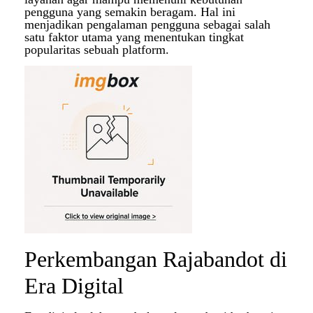
pengguna yang semakin beragam. Hal ini
menjadikan pengalaman pengguna sebagai salah
satu faktor utama yang menentukan tingkat
popularitas sebuah platform.
Perkembangan Rajabandot di
Era Digital