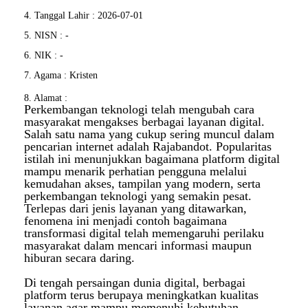
4. Tanggal Lahir : 2026-07-01
5. NISN : -
6. NIK : -
7. Agama : Kristen
8. Alamat :
Perkembangan teknologi telah mengubah cara
masyarakat mengakses berbagai layanan digital.
Salah satu nama yang cukup sering muncul dalam
pencarian internet adalah Rajabandot. Popularitas
istilah ini menunjukkan bagaimana platform digital
mampu menarik perhatian pengguna melalui
kemudahan akses, tampilan yang modern, serta
perkembangan teknologi yang semakin pesat.
Terlepas dari jenis layanan yang ditawarkan,
fenomena ini menjadi contoh bagaimana
transformasi digital telah memengaruhi perilaku
masyarakat dalam mencari informasi maupun
hiburan secara daring.
Di tengah persaingan dunia digital, berbagai
platform terus berupaya meningkatkan kualitas
layanan agar mampu memenuhi kebutuhan