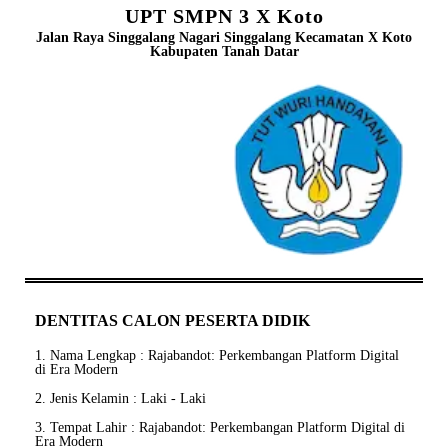
UPT SMPN 3 X Koto
Jalan Raya Singgalang Nagari Singgalang Kecamatan X Koto
Kabupaten Tanah Datar
DENTITAS CALON PESERTA DIDIK
1. Nama Lengkap : Rajabandot: Perkembangan Platform Digital
di Era Modern
2. Jenis Kelamin : Laki - Laki
3. Tempat Lahir : Rajabandot: Perkembangan Platform Digital di
Era Modern