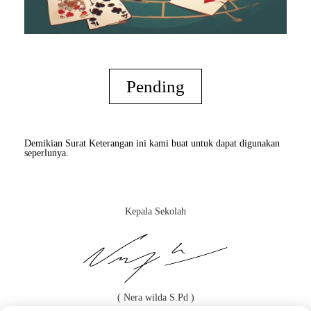
Pending
Demikian Surat Keterangan ini kami buat untuk dapat digunakan
seperlunya.
Kepala Sekolah
( Nera wilda S.Pd )