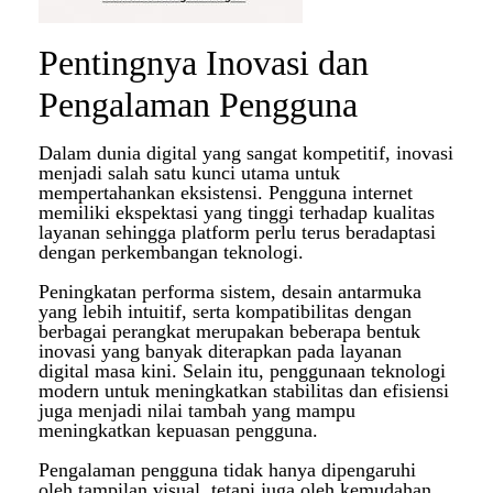
Pentingnya Inovasi dan
Pengalaman Pengguna
Dalam dunia digital yang sangat kompetitif, inovasi
menjadi salah satu kunci utama untuk
mempertahankan eksistensi. Pengguna internet
memiliki ekspektasi yang tinggi terhadap kualitas
layanan sehingga platform perlu terus beradaptasi
dengan perkembangan teknologi.
Peningkatan performa sistem, desain antarmuka
yang lebih intuitif, serta kompatibilitas dengan
berbagai perangkat merupakan beberapa bentuk
inovasi yang banyak diterapkan pada layanan
digital masa kini. Selain itu, penggunaan teknologi
modern untuk meningkatkan stabilitas dan efisiensi
juga menjadi nilai tambah yang mampu
meningkatkan kepuasan pengguna.
Pengalaman pengguna tidak hanya dipengaruhi
oleh tampilan visual, tetapi juga oleh kemudahan