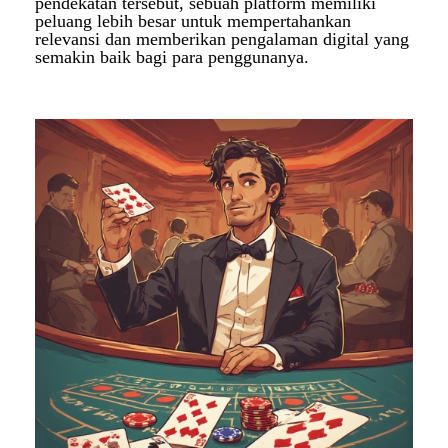
pendekatan tersebut, sebuah platform memiliki
peluang lebih besar untuk mempertahankan
relevansi dan memberikan pengalaman digital yang
semakin baik bagi para penggunanya.