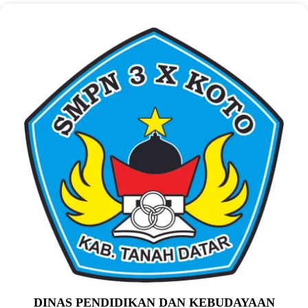
DINAS PENDIDIKAN DAN KEBUDAYAAN