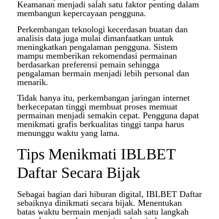
Keamanan menjadi salah satu faktor penting dalam
membangun kepercayaan pengguna.
Perkembangan teknologi kecerdasan buatan dan
analisis data juga mulai dimanfaatkan untuk
meningkatkan pengalaman pengguna. Sistem
mampu memberikan rekomendasi permainan
berdasarkan preferensi pemain sehingga
pengalaman bermain menjadi lebih personal dan
menarik.
Tidak hanya itu, perkembangan jaringan internet
berkecepatan tinggi membuat proses memuat
permainan menjadi semakin cepat. Pengguna dapat
menikmati grafis berkualitas tinggi tanpa harus
menunggu waktu yang lama.
Tips Menikmati IBLBET
Daftar Secara Bijak
Sebagai bagian dari hiburan digital, IBLBET Daftar
sebaiknya dinikmati secara bijak. Menentukan
batas waktu bermain menjadi salah satu langkah