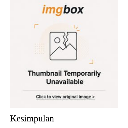
Kesimpulan