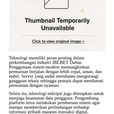
Teknologi memiliki peran penting dalam
perkembangan industri IBLBET Daftar.
Penggunaan sistem modern memungkinkan
permainan berjalan dengan lebih cepat, aman, dan
stabil. Server yang andal membantu mengurangi
gangguan teknis sehingga pemain dapat menikmati
permainan dengan nyaman.
Selain itu, teknologi enkripsi juga diterapkan untuk
menjaga keamanan data pengguna. Pengembang
platform terus melakukan pembaruan sistem agar
mampu memberikan perlindungan terhadap
informasi pribadi maupun transaksi digital.