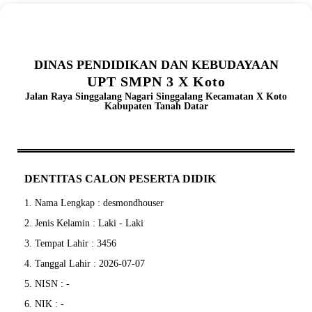
DINAS PENDIDIKAN DAN KEBUDAYAAN
UPT SMPN 3 X Koto
Jalan Raya Singgalang Nagari Singgalang Kecamatan X Koto
Kabupaten Tanah Datar
DENTITAS CALON PESERTA DIDIK
1. Nama Lengkap : desmondhouser
2. Jenis Kelamin : Laki - Laki
3. Tempat Lahir : 3456
4. Tanggal Lahir : 2026-07-07
5. NISN : -
6. NIK : -