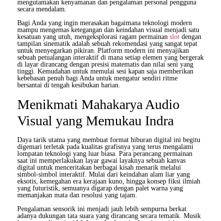
mengutamakan kenyamanan dan pengalaman personal pengguna
secara mendalam.
Bagi Anda yang ingin merasakan bagaimana teknologi modern
mampu mengemas ketegangan dan keindahan visual menjadi satu
kesatuan yang utuh, mengeksplorasi ragam permainan
slot
dengan
tampilan sinematik adalah sebuah rekomendasi yang sangat tepat
untuk menyegarkan pikiran. Platform modern ini menyajikan
sebuah petualangan interaktif di mana setiap elemen yang bergerak
di layar dirancang dengan presisi matematis dan nilai seni yang
tinggi. Kemudahan untuk memulai sesi kapan saja memberikan
kebebasan penuh bagi Anda untuk mengatur sendiri ritme
bersantai di tengah kesibukan harian.
Menikmati Mahakarya Audio
Visual yang Memukau Indra
Daya tarik utama yang membuat format hiburan digital ini begitu
digemari terletak pada kualitas grafisnya yang terus mengalami
lompatan teknologi yang luar biasa. Para perancang permainan
saat ini memperlakukan layar gawai layaknya sebuah kanvas
digital untuk menceritakan berbagai kisah menarik melalui
simbol-simbol interaktif. Mulai dari keindahan alam liar yang
eksotis, kemegahan era kerajaan kuno, hingga konsep fiksi ilmiah
yang futuristik, semuanya digarap dengan palet warna yang
memanjakan mata dan resolusi yang tajam.
Pengalaman sensorik ini menjadi jauh lebih sempurna berkat
adanya dukungan tata suara yang dirancang secara tematik. Musik