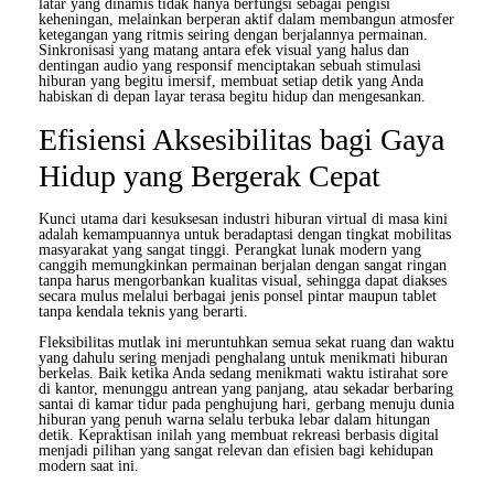
latar yang dinamis tidak hanya berfungsi sebagai pengisi
keheningan, melainkan berperan aktif dalam membangun atmosfer
ketegangan yang ritmis seiring dengan berjalannya permainan.
Sinkronisasi yang matang antara efek visual yang halus dan
dentingan audio yang responsif menciptakan sebuah stimulasi
hiburan yang begitu imersif, membuat setiap detik yang Anda
habiskan di depan layar terasa begitu hidup dan mengesankan.
Efisiensi Aksesibilitas bagi Gaya
Hidup yang Bergerak Cepat
Kunci utama dari kesuksesan industri hiburan virtual di masa kini
adalah kemampuannya untuk beradaptasi dengan tingkat mobilitas
masyarakat yang sangat tinggi. Perangkat lunak modern yang
canggih memungkinkan permainan berjalan dengan sangat ringan
tanpa harus mengorbankan kualitas visual, sehingga dapat diakses
secara mulus melalui berbagai jenis ponsel pintar maupun tablet
tanpa kendala teknis yang berarti.
Fleksibilitas mutlak ini meruntuhkan semua sekat ruang dan waktu
yang dahulu sering menjadi penghalang untuk menikmati hiburan
berkelas. Baik ketika Anda sedang menikmati waktu istirahat sore
di kantor, menunggu antrean yang panjang, atau sekadar berbaring
santai di kamar tidur pada penghujung hari, gerbang menuju dunia
hiburan yang penuh warna selalu terbuka lebar dalam hitungan
detik. Kepraktisan inilah yang membuat rekreasi berbasis digital
menjadi pilihan yang sangat relevan dan efisien bagi kehidupan
modern saat ini.