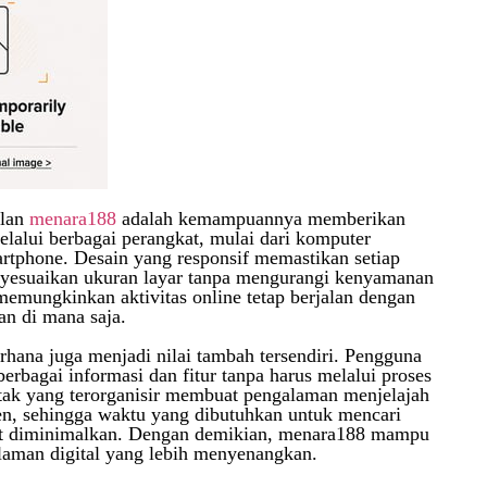
ulan
menara188
adalah kemampuannya memberikan
elalui berbagai perangkat, mulai dari komputer
rtphone. Desain yang responsif memastikan setiap
yesuaikan ukuran layar tanpa mengurangi kenyamanan
memungkinkan aktivitas online tetap berjalan dengan
an di mana saja.
rhana juga menjadi nilai tambah tersendiri. Pengguna
rbagai informasi dan fitur tanpa harus melalui proses
etak yang terorganisir membuat pengalaman menjelajah
ien, sehingga waktu yang dibutuhkan untuk mencari
at diminimalkan. Dengan demikian, menara188 mampu
aman digital yang lebih menyenangkan.