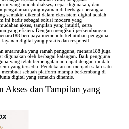
form yang mudah diakses, cepat digunakan, dan
pengalaman yang nyaman di berbagai perangkat.
ng semakin dikenal dalam ekosistem digital adalah
m ini hadir sebagai solusi modern yang
dahan akses, tampilan yang intuitif, serta
na yang efisien. Dengan mengikuti perkembangan
, menara188 berupaya memenuhi kebutuhan pengguna
layanan digital yang praktis dan responsif.
an antarmuka yang ramah pengguna, menara188 juga
at digunakan oleh berbagai kalangan. Baik pengguna
una yang telah berpengalaman dapat dengan mudah
nu yang tersedia. Pendekatan ini menjadi salah satu
ng membuat sebuah platform mampu berkembang di
dunia digital yang semakin dinamis.
 Akses dan Tampilan yang