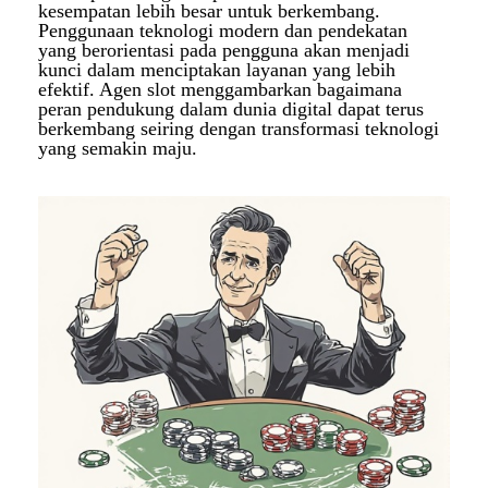
kesempatan lebih besar untuk berkembang.
Penggunaan teknologi modern dan pendekatan
yang berorientasi pada pengguna akan menjadi
kunci dalam menciptakan layanan yang lebih
efektif. Agen slot menggambarkan bagaimana
peran pendukung dalam dunia digital dapat terus
berkembang seiring dengan transformasi teknologi
yang semakin maju.