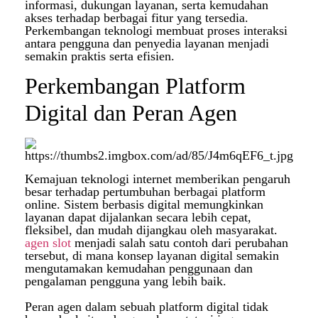
informasi, dukungan layanan, serta kemudahan
akses terhadap berbagai fitur yang tersedia.
Perkembangan teknologi membuat proses interaksi
antara pengguna dan penyedia layanan menjadi
semakin praktis serta efisien.
Perkembangan Platform
Digital dan Peran Agen
Kemajuan teknologi internet memberikan pengaruh
besar terhadap pertumbuhan berbagai platform
online. Sistem berbasis digital memungkinkan
layanan dapat dijalankan secara lebih cepat,
fleksibel, dan mudah dijangkau oleh masyarakat.
agen slot
menjadi salah satu contoh dari perubahan
tersebut, di mana konsep layanan digital semakin
mengutamakan kemudahan penggunaan dan
pengalaman pengguna yang lebih baik.
Peran agen dalam sebuah platform digital tidak