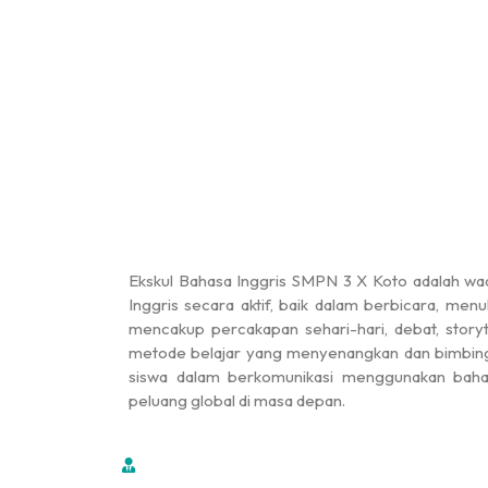
Ekskul Bahasa Inggris SMPN 3 X Koto adalah wa
Inggris secara aktif, baik dalam berbicara, me
mencakup percakapan sehari-hari, debat, storyt
metode belajar yang menyenangkan dan bimbingan
siswa dalam berkomunikasi menggunakan baha
peluang global di masa depan.