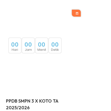
0
0
0
0
0
0
0
0
Hari
Jam
Menit
Detik
PPDB SMPN 3 X KOTO TA
2025/2026