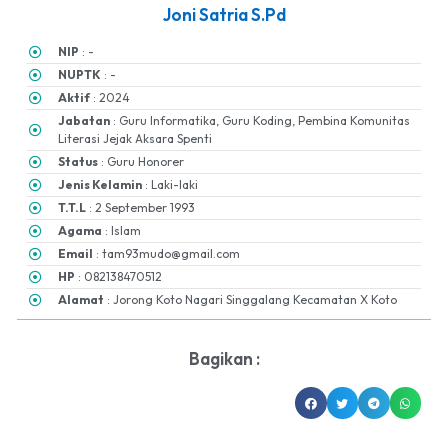
Joni Satria S.Pd
NIP
: -
NUPTK
: -
Aktif
: 2024
Jabatan
: Guru Informatika, Guru Koding, Pembina Komunitas
Literasi Jejak Aksara Spenti
Status
: Guru Honorer
Jenis Kelamin
: Laki-laki
T.T.L
: 2 September 1993
Agama
: Islam
Email
: tam93mudo@gmail.com
HP
: 082138470512
Alamat
: Jorong Koto Nagari Singgalang Kecamatan X Koto
Bagikan :