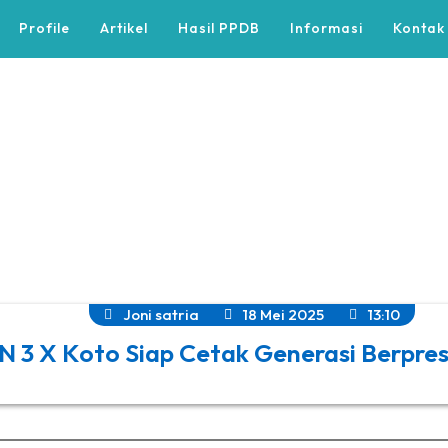
Profile
Artikel
Hasil PPDB
Informasi
Kontak
Joni satria
18 Mei 2025
13:10
3 X Koto Siap Cetak Generasi Berpres