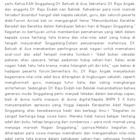
yaitu Ketua KAN Singgalang Dt. Batuah di Aua, Sekretaris Dt. Rajo Angek,
dan anggota Dt. Rajo Endah nan Bakilek. Kehadiran para ninik mamak
tersebut disambut hangat oleh kepala sekolah, guru, dan seluruh peserta
didik.Forum Arrizal kali ini mengangkat tema “Menumbuhkan Karakter
Beradat dan Beretika dalam Kehidupan Sehari-hari di Nagari Singgalang.”
Kegiatan ini bertujuan untuk memberikan pemahaman yang lebih dalam
kepada siswa tentang tata krama dan nilai-nilai adat yang hidup di
tengah masyarakat Singgalang.Dalam penyampaian materinya, Dt.
Batuah di Aua menekankan pentingnya anak nagari untuk memahami
asal-usul dan adat tempat mereka tumbuh.> “Adat bukan sekadar
pakaian atau upacara, tetapi pedoman hidup sehari-hari. Kalau anak
nagari tidak tahu tata krama, maka hilanglah jati diri kita,” ujar beliau di
hadapan peserta forum.Sementara itu, Dt. Rajo Angek menjelaskan
bagaimana nilai-nilai adat bisa diterapkan di lingkungan sekolah, seperti
menghormati guru, menjaga tutur kata, dan saling menghargai
antarteman. Sedangkan Dt. Rajo Endah nan Bakilek menambahkan bahwa
generasi muda Singgalang perlu menjadi teladan dalam bersikap sopan,
baik di dunia nyata maupun di dunia digital.Kepala SMPN 3 X Koto
menyampaikan apresiasi yang tinggi kepada Kerapatan Adat Nagari
Singgalang atas kesediaannya hadir dan berbagi ilmu.> “Kegiatan ini
sangat berharga bagi siswa kami. Mereka tidak hanya belajar tentang
adat dari buku, tetapi langsung dari sumbernya — para ninik mamak yang
menjaga marwah Nagari Singgalang,” ujarnya.Melalui kegiatan ini,
diharapkan para siswa mampu memahami dan mengamalkan nilai-nilai
adat serta tata krama dalam kehidupan sehari-hari, sehingga tumbuh